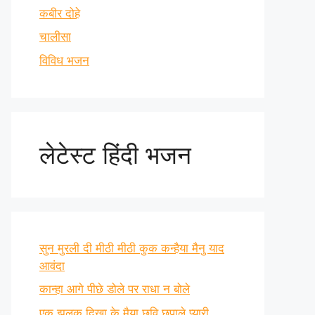
कबीर दोहे
चालीसा
विविध भजन
लेटेस्ट हिंदी भजन
सुन मुरली दी मीठी मीठी कुक कन्हैया मैनु याद
आवंदा
कान्हा आगे पीछे डोले पर राधा न बोले
एक झलक दिखा के मैया छवि छुपाले प्यारी