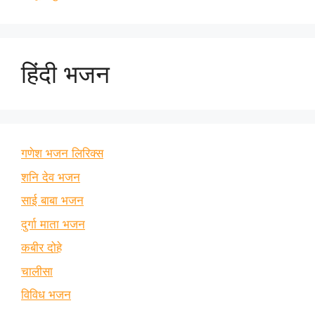
हिंदी भजन
गणेश भजन लिरिक्स
शनि देव भजन
साई बाबा भजन
दुर्गा माता भजन
कबीर दोहे
चालीसा
विविध भजन