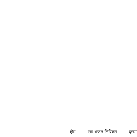
Skip
to
content
होम
राम भजन लिरिक्स
कृष्