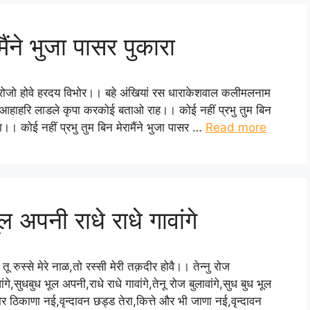
मैंने भुजा पासर पुकारा
ु करोजो होवे हरदय विभोर।। बहे अंखियां रस धाराकेशवाल कलीमलनाम
हाहरि लाडले कृपा करकोई बताओ राह।। कोई नहीं प्रभु तुम बिन
ा।। कोई नहीं प्रभु तुम बिन मेरामैंने भुजा पासर …
Read more
ूल अपनी राधे राधे गावांगे
जे तू रुस्से मेरे नाळ,तो रस्सी मेरी तक़दीर होवै।। तेन्नु रोज
ांगे,सुधबुध भूल अपनी,राधे राधे गावांगे,तेनू रोज बुलावांगे,सुध बुध भूल
र ठिकाणा नई,वृन्दावन छड्ड तेरा,कित्ते और भी जाणा नई,वृन्दावन