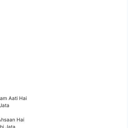
am Aati Hai
Jata
Ahsaan Hai
hi Jata