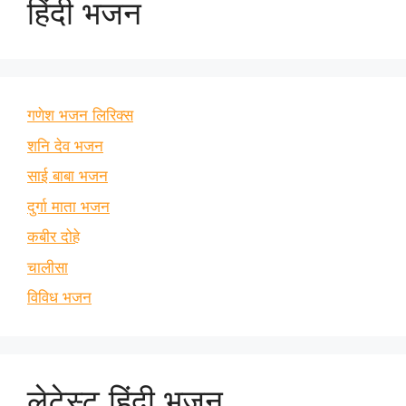
हिंदी भजन
गणेश भजन लिरिक्स
शनि देव भजन
साई बाबा भजन
दुर्गा माता भजन
कबीर दोहे
चालीसा
विविध भजन
लेटेस्ट हिंदी भजन